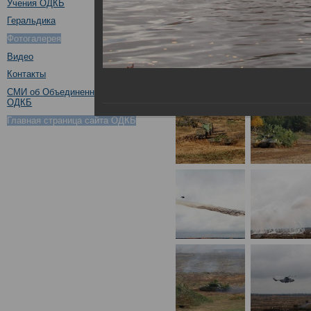
Учения ОДКБ
Геральдика
Фотогалерея
Видео
Контакты
СМИ об Объединенном штабе
ОДКБ
Главная страница сайта ОДКБ