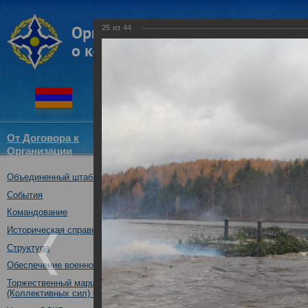
25
из
44
От Договора к
Структура
Новости
Докум
Организации
ОДКБ
Объединенный штаб ОДКБ
Специальное учение «Э
средствами материальн
События
государств – членов ОДК
Командование
Нижегородская обл., Ро
Историческая справка
08.10.2019
Структура
Обеспечение военной безопасности
Торжественный марш Войск
(Коллективных сил) ОДКБ