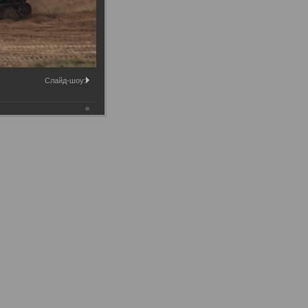
Слайд-шоу: