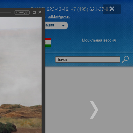
+7 (495)
623-43-46,
+7 (495)
621-37-86
слайдер
Эл. почта:
odkb@gov.ru
Авторизация
Мобильная версия
седательства
ого
я обл.,