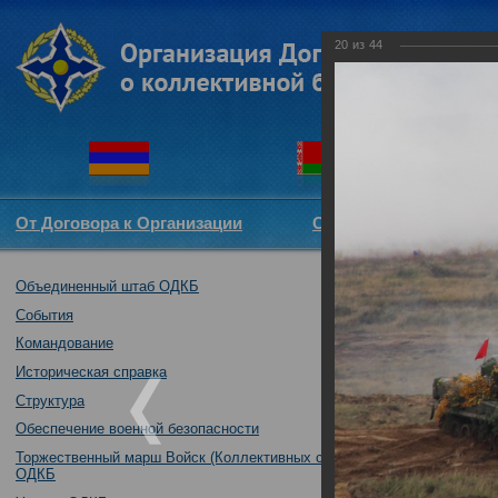
20
из
44
От Договора к Организации
Структура ОДКБ
Объединенный штаб ОДКБ
Специальное уч
обеспечения го
События
Российская Фе
Командование
08.10.2019
Историческая справка
Структура
Обеспечение военной безопасности
Торжественный марш Войск (Коллективных сил)
ОДКБ