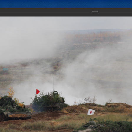
Новости
Документы
Аналитика
Приоритеты пред
ение «Эшелон-2019» с силами и средствами материально-техническ
сударств – членов ОДКБ, 8-10.2019, полигон "Мулино", Нижегородска
дереция