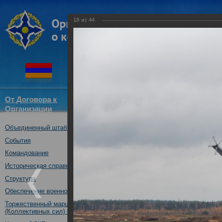
18
из
44
От Договора к
Структура
Новости
Докум
Организации
ОДКБ
Объединенный штаб ОДКБ
Специальное учение «Э
средствами материальн
События
государств – членов ОДК
Командование
Нижегородская обл., Ро
Историческая справка
08.10.2019
Структура
Обеспечение военной безопасности
Торжественный марш Войск
(Коллективных сил) ОДКБ