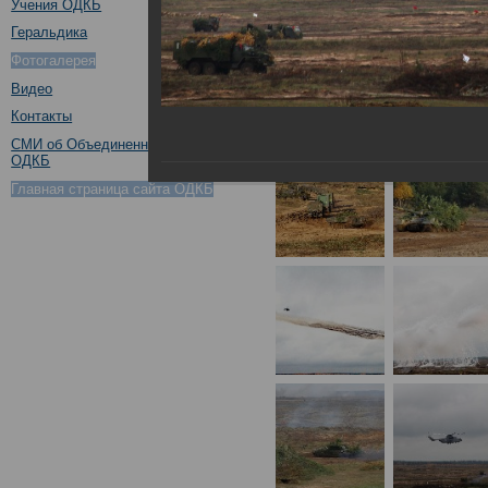
Учения ОДКБ
Геральдика
Фотогалерея
Видео
Контакты
СМИ об Объединенном штабе
ОДКБ
Главная страница сайта ОДКБ