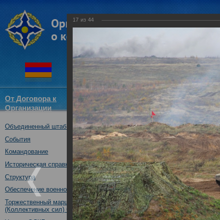
17
из
44
От Договора к
Структура
Новости
Докум
Организации
ОДКБ
Объединенный штаб ОДКБ
Специальное учение «Э
средствами материальн
События
государств – членов ОДК
Командование
Нижегородская обл., Ро
Историческая справка
08.10.2019
Структура
Обеспечение военной безопасности
Торжественный марш Войск
(Коллективных сил) ОДКБ