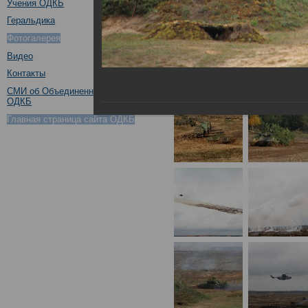
Учения ОДКБ
Геральдика
Фотогалерея
Видео
Контакты
СМИ об Объединенном штабе
ОДКБ
Главная страница сайта ОДКБ