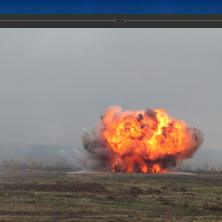
Новости
Документы
Аналитика
Приоритеты пред
ение «Эшелон-2019» с силами и средствами материально-техническ
сударств – членов ОДКБ, 8-10.2019, полигон "Мулино", Нижегородска
дереция