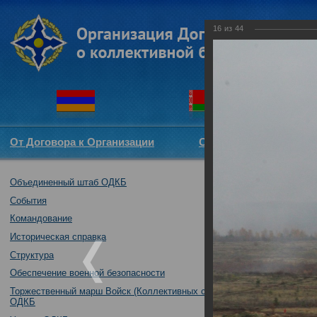
16
из
44
От Договора к Организации
Структура ОДКБ
Объединенный штаб ОДКБ
Специальное уч
обеспечения го
События
Российская Фе
Командование
08.10.2019
Историческая справка
Структура
Обеспечение военной безопасности
Торжественный марш Войск (Коллективных сил)
ОДКБ