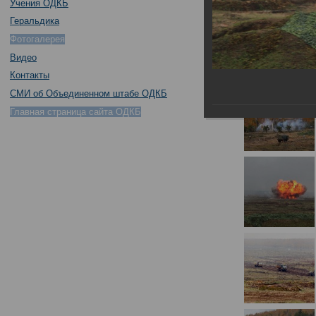
Учения ОДКБ
Геральдика
Фотогалерея
Видео
Контакты
СМИ об Объединенном штабе ОДКБ
Главная страница сайта ОДКБ