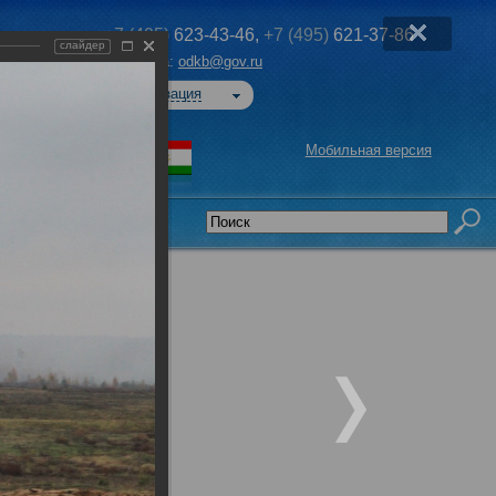
+7 (495)
623-43-46,
+7 (495)
621-37-86
слайдер
Эл. почта:
odkb@gov.ru
Авторизация
Мобильная версия
седательства
ого
я обл.,