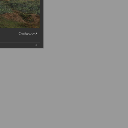
Слайд-шоу: