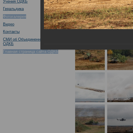
Учения ОДКБ
Геральдика
Фотогалерея
Видео
Контакты
СМИ об Объединенном штабе
ОДКБ
Главная страница сайта ОДКБ