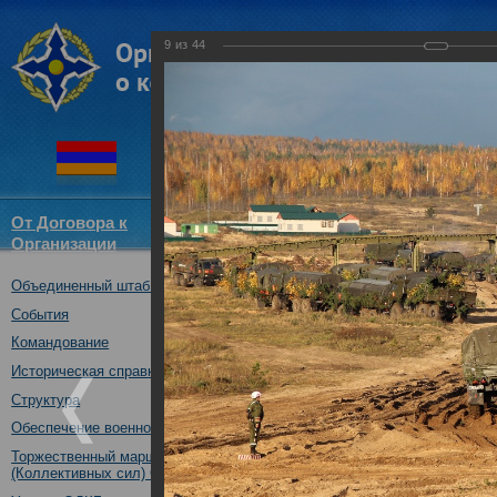
9
из
44
От Договора к
Структура
Новости
Докум
Организации
ОДКБ
Объединенный штаб ОДКБ
Специальное учение «Э
средствами материальн
События
государств – членов ОДК
Командование
Нижегородская обл., Ро
Историческая справка
08.10.2019
Структура
Обеспечение военной безопасности
Торжественный марш Войск
(Коллективных сил) ОДКБ