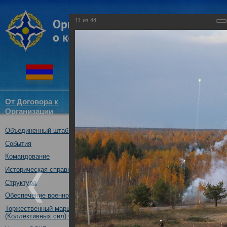
11
из
44
От Договора к
Структура
Новости
Докум
Организации
ОДКБ
Объединенный штаб ОДКБ
Специальное учение «Э
средствами материальн
События
государств – членов ОДК
Командование
Нижегородская обл., Ро
Историческая справка
08.10.2019
Структура
Обеспечение военной безопасности
Торжественный марш Войск
(Коллективных сил) ОДКБ