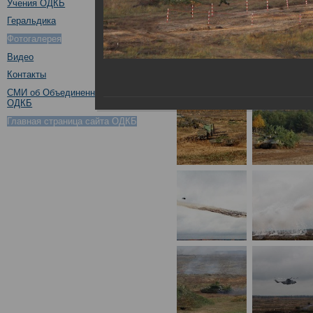
Учения ОДКБ
Геральдика
Фотогалерея
Видео
Контакты
СМИ об Объединенном штабе
ОДКБ
Главная страница сайта ОДКБ