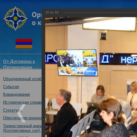
10
из
16
От Договора к
Структура
Новости
Докум
Организации
ОДКБ
Объединенный штаб ОДКБ
Брифинг начальника О
Анатолия Сидорова об 
События
коллективных сил за 201
Командование
06.02.2019
Историческая справка
06.02.2019
Структура
Обеспечение военной безопасности
Торжественный марш Войск
(Коллективных сил) ОДКБ