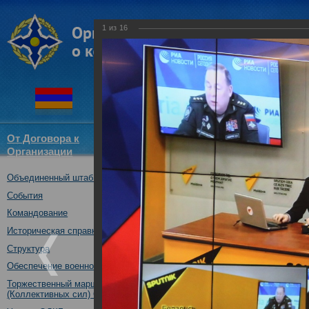
1
из
16
От Договора к
Структура
Новости
Докум
Организации
ОДКБ
Объединенный штаб ОДКБ
Брифинг начальника О
Анатолия Сидорова об 
События
коллективных сил за 201
Командование
06.02.2019
Историческая справка
06.02.2019
Структура
Обеспечение военной безопасности
Торжественный марш Войск
(Коллективных сил) ОДКБ