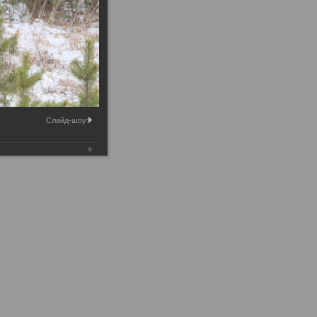
Слайд-шоу: