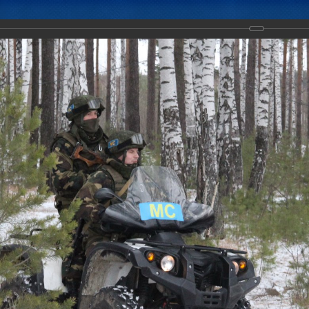
Новости
Документы
Аналитика
Приоритеты пред
ктических действий Коллективных миротворческих сил ОДКБ в ход
тство-2018».