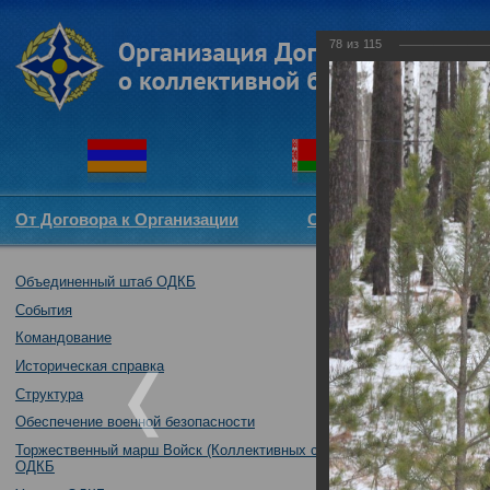
78
из
115
От Договора к Организации
Структура ОДКБ
Объединенный штаб ОДКБ
Тренировка пра
«Нерушимое бра
События
30.10.2018
Командование
Историческая справка
Структура
Обеспечение военной безопасности
Торжественный марш Войск (Коллективных сил)
ОДКБ