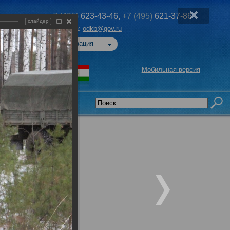
+7 (495)
623-43-46,
+7 (495)
621-37-86
слайдер
Эл. почта:
odkb@gov.ru
Авторизация
Мобильная версия
седательства
е учения