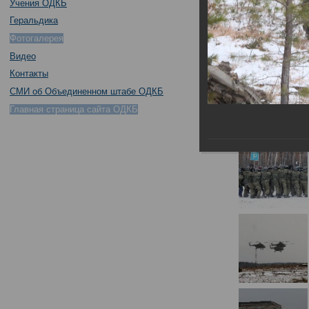
Учения ОДКБ
Геральдика
Фотогалерея
Видео
Контакты
СМИ об Объединенном штабе ОДКБ
Главная страница сайта ОДКБ