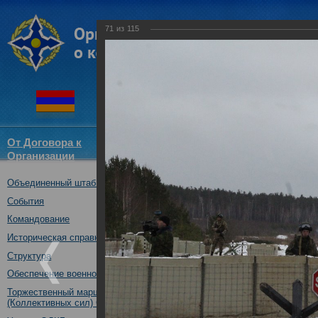
71
из
115
От Договора к
Структура
Новости
Докум
Организации
ОДКБ
Объединенный штаб ОДКБ
Тренировка практических де
ОДКБ в ходе учения «Нерушим
События
30.10.2018
Командование
Историческая справка
Структура
Обеспечение военной безопасности
Торжественный марш Войск
(Коллективных сил) ОДКБ