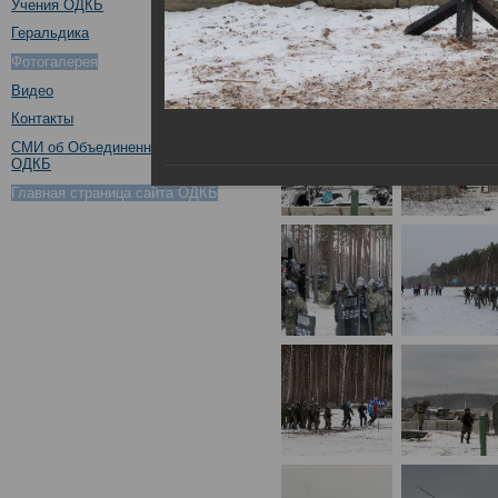
Учения ОДКБ
Геральдика
Фотогалерея
Видео
Контакты
СМИ об Объединенном штабе
ОДКБ
Главная страница сайта ОДКБ