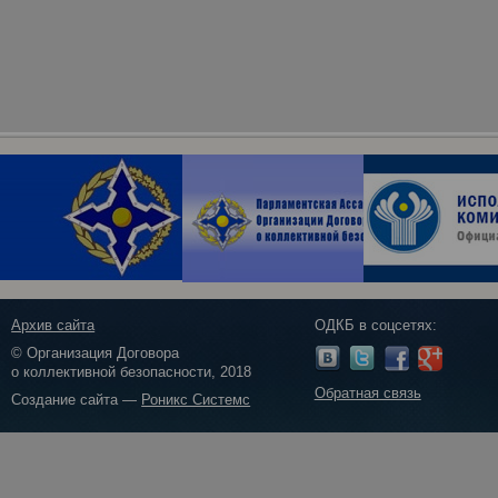
Архив сайта
ОДКБ в соцсетях:
© Организация Договора
о коллективной безопасности, 2018
Обратная связь
Создание сайта —
Роникс Системс