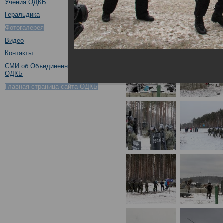
Учения ОДКБ
Геральдика
Фотогалерея
Видео
Контакты
СМИ об Объединенном штабе
ОДКБ
Главная страница сайта ОДКБ