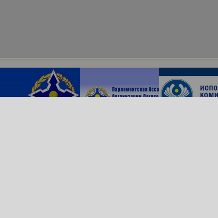
Архив сайта
ОДКБ в соцсетях:
© Организация Договора
о коллективной безопасности, 2018
Обратная связь
Создание сайта —
Роникс Системс