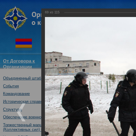
69
из
115
От Договора к
Структура
Новости
Докум
Организации
ОДКБ
Объединенный штаб ОДКБ
Тренировка практических де
ОДКБ в ходе учения «Нерушим
События
30.10.2018
Командование
Историческая справка
Структура
Обеспечение военной безопасности
Торжественный марш Войск
(Коллективных сил) ОДКБ