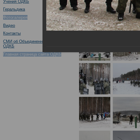
Учения ОДКБ
Геральдика
Фотогалерея
Видео
Контакты
СМИ об Объединенном штабе
ОДКБ
Главная страница сайта ОДКБ