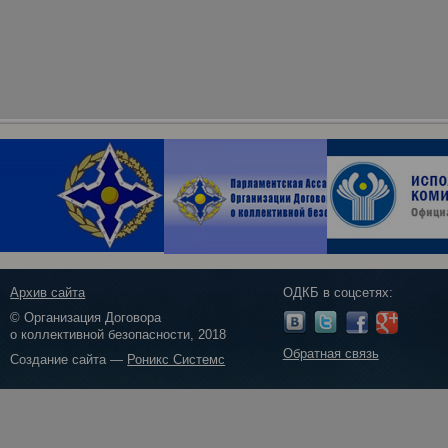
Архив сайта
ОДКБ в соцсетях:
© Организация Договора
о коллективной безопасности, 2018
Обратная связь
Создание сайта —
Роникс Системс