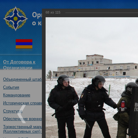
68
из
115
От Договора к
Структура
Новости
Докум
Организации
ОДКБ
Объединенный штаб ОДКБ
Тренировка практических де
ОДКБ в ходе учения «Нерушим
События
30.10.2018
Командование
Историческая справка
Структура
Обеспечение военной безопасности
Торжественный марш Войск
(Коллективных сил) ОДКБ