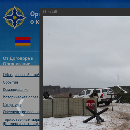
65
из
115
От Договора к
Структура
Новости
Докум
Организации
ОДКБ
Объединенный штаб ОДКБ
Тренировка практических де
ОДКБ в ходе учения «Нерушим
События
30.10.2018
Командование
Историческая справка
Структура
Обеспечение военной безопасности
Торжественный марш Войск
(Коллективных сил) ОДКБ