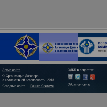
Архив сайта
ОДКБ в соцсетях:
© Организация Договора
о коллективной безопасности, 2018
Обратная связь
Создание сайта —
Роникс Системс