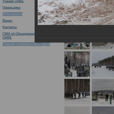
Учения ОДКБ
Геральдика
Фотогалерея
Видео
Контакты
СМИ об Объединенном штабе
ОДКБ
Главная страница сайта ОДКБ