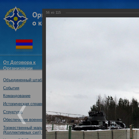
56
из
115
От Договора к
Структура
Новости
Докум
Организации
ОДКБ
Объединенный штаб ОДКБ
Тренировка практических де
ОДКБ в ходе учения «Нерушим
События
30.10.2018
Командование
Историческая справка
Структура
Обеспечение военной безопасности
Торжественный марш Войск
(Коллективных сил) ОДКБ