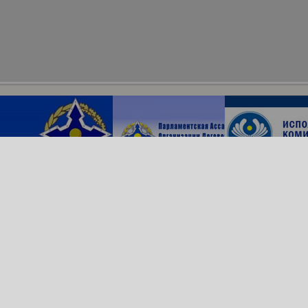
Архив сайта
ОДКБ в соцсетях:
© Организация Договора
о коллективной безопасности, 2018
Обратная связь
Создание сайта —
Роникс Системс