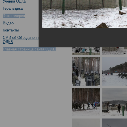
Учения ОДКБ
Геральдика
Фотогалерея
Видео
Контакты
СМИ об Объединенном штабе
ОДКБ
Главная страница сайта ОДКБ