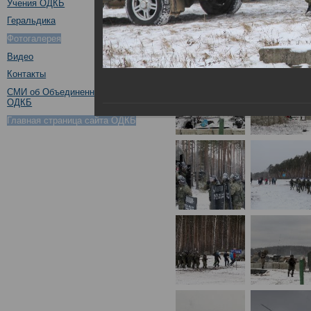
Учения ОДКБ
Геральдика
Фотогалерея
Видео
Контакты
СМИ об Объединенном штабе
ОДКБ
Главная страница сайта ОДКБ