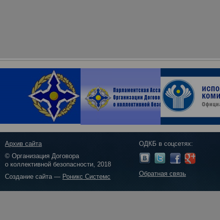
Архив сайта
ОДКБ в соцсетях:
© Организация Договора
о коллективной безопасности, 2018
Обратная связь
Создание сайта —
Роникс Системс