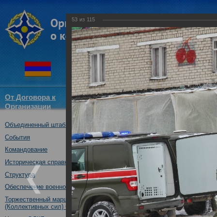
53
из
115
От Договора к
Структура
Новости
Докум
Организации
ОДКБ
Объединенный штаб ОДКБ
Тренировка практических де
ОДКБ в ходе учения «Нерушим
События
30.10.2018
Командование
Историческая справка
Структура
Обеспечение военной безопасности
Торжественный марш Войск
(Коллективных сил) ОДКБ