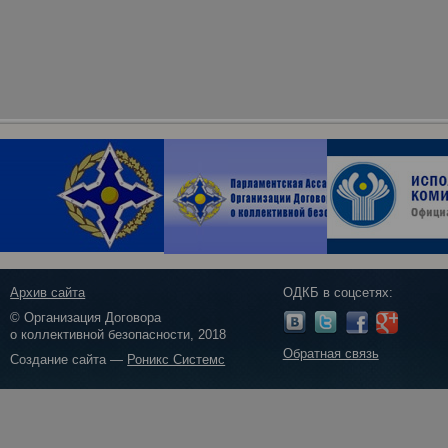
Архив сайта
ОДКБ в соцсетях:
© Организация Договора
о коллективной безопасности, 2018
Обратная связь
Создание сайта —
Роникс Системс