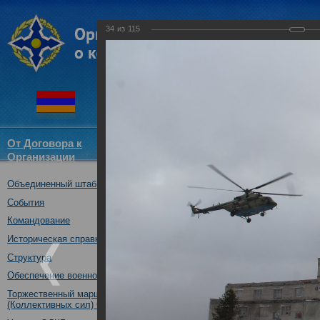
34
из
115
От Договора к
Структура
Новости
Докум
Организации
ОДКБ
Объединенный штаб ОДКБ
Тренировка практических де
ОДКБ в ходе учения «Нерушим
События
30.10.2018
Командование
Историческая справка
Структура
Обеспечение военной безопасности
Торжественный марш Войск
(Коллективных сил) ОДКБ