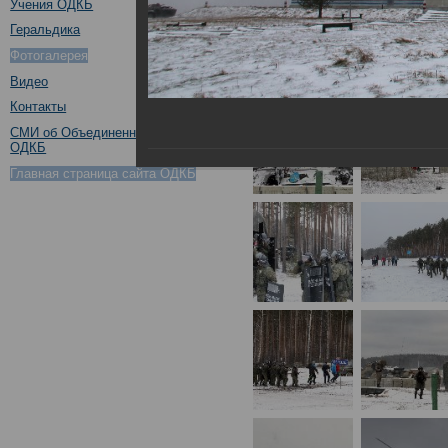
Учения ОДКБ
Геральдика
Фотогалерея
Видео
Контакты
СМИ об Объединенном штабе
ОДКБ
Главная страница сайта ОДКБ