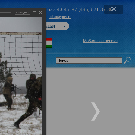
+7 (495)
623-43-46,
+7 (495)
621-37-86
слайдер
Эл. почта:
odkb@gov.ru
Авторизация
Мобильная версия
седательства
е учения