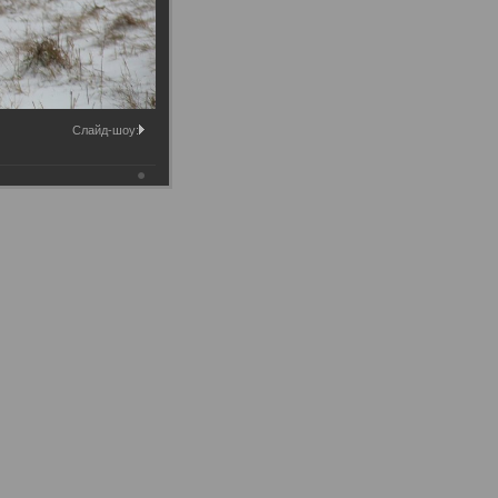
Слайд-шоу: