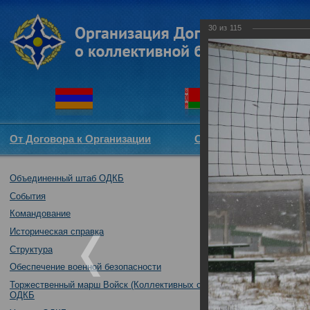
30
из
115
От Договора к Организации
Структура ОДКБ
Объединенный штаб ОДКБ
Тренировка пра
«Нерушимое бра
События
30.10.2018
Командование
Историческая справка
Структура
Обеспечение военной безопасности
Торжественный марш Войск (Коллективных сил)
ОДКБ