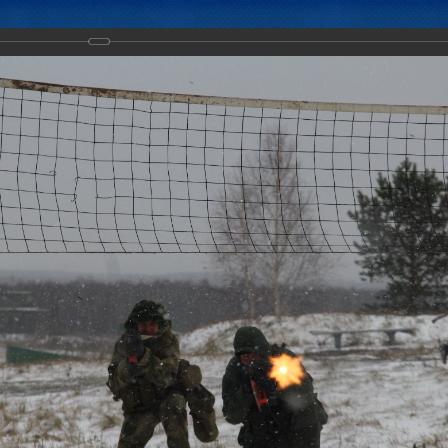
Новости
Документы
Аналитика
Приоритеты пред
ктических действий Коллективных миротворческих сил ОДКБ в ход
тство-2018».