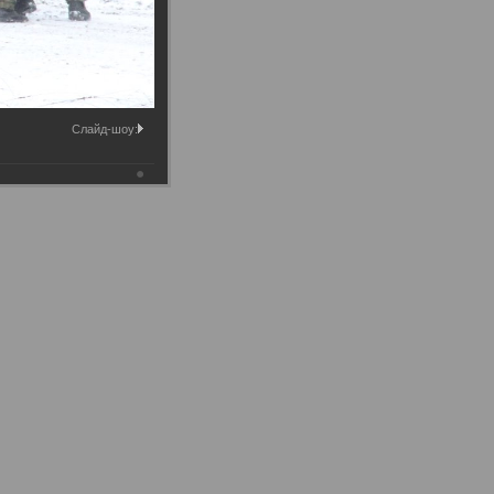
Слайд-шоу: