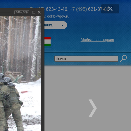
+7 (495)
623-43-46,
+7 (495)
621-37-86
слайдер
Эл. почта:
odkb@gov.ru
Авторизация
Мобильная версия
седательства
е учения