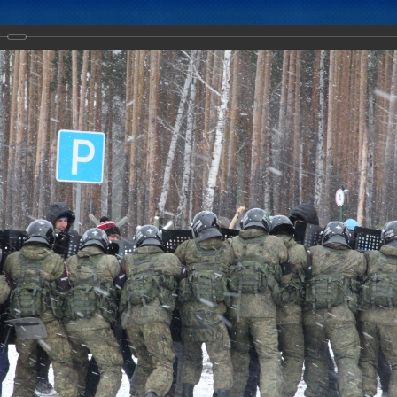
Новости
Документы
Аналитика
Приоритеты пред
ктических действий Коллективных миротворческих сил ОДКБ в ход
тство-2018».