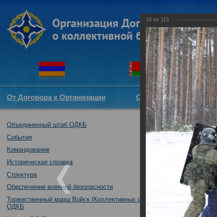
16
из
115
От Договора к Организации
Структура ОДКБ
Объединенный штаб ОДКБ
Тренировка пра
«Нерушимое бра
События
30.10.2018
Командование
Историческая справка
Структура
Обеспечение военной безопасности
Торжественный марш Войск (Коллективных сил)
ОДКБ