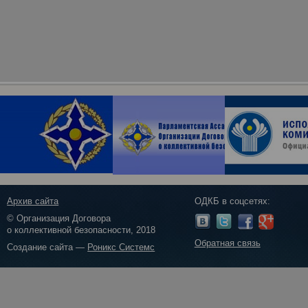
Архив сайта
ОДКБ в соцсетях:
© Организация Договора
о коллективной безопасности, 2018
Обратная связь
Создание сайта —
Роникс Системс