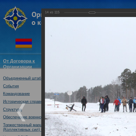
14
из
115
От Договора к
Структура
Новости
Докум
Организации
ОДКБ
Объединенный штаб ОДКБ
Тренировка практических де
ОДКБ в ходе учения «Нерушим
События
30.10.2018
Командование
Историческая справка
Структура
Обеспечение военной безопасности
Торжественный марш Войск
(Коллективных сил) ОДКБ