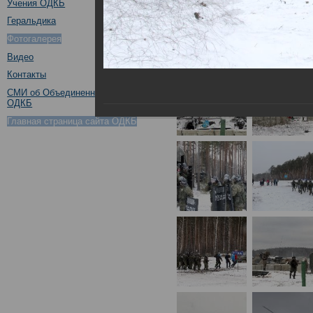
Учения ОДКБ
Геральдика
Фотогалерея
Видео
Контакты
СМИ об Объединенном штабе
ОДКБ
Главная страница сайта ОДКБ