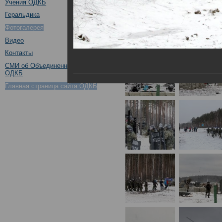
Учения ОДКБ
Геральдика
Фотогалерея
Видео
Контакты
СМИ об Объединенном штабе
ОДКБ
Главная страница сайта ОДКБ