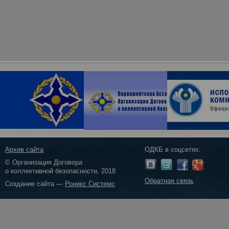
Архив сайта
ОДКБ в соцсетях:
© Организация Договора
о коллективной безопасности, 2018
Обратная связь
Создание сайта —
Роникс Системс