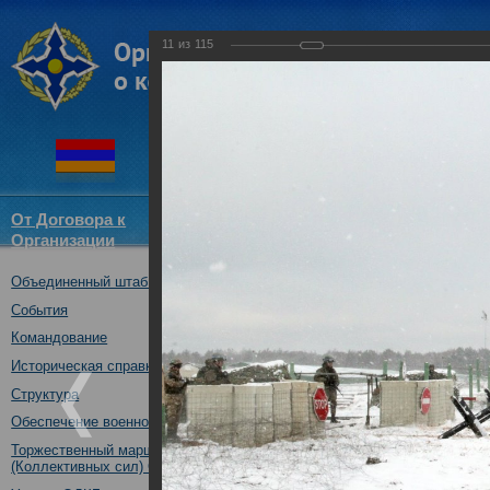
11
из
115
От Договора к
Структура
Новости
Докум
Организации
ОДКБ
Объединенный штаб ОДКБ
Тренировка практических де
ОДКБ в ходе учения «Нерушим
События
30.10.2018
Командование
Историческая справка
Структура
Обеспечение военной безопасности
Торжественный марш Войск
(Коллективных сил) ОДКБ