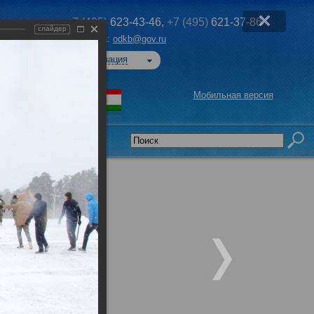
+7 (495)
623-43-46,
+7 (495)
621-37-86
слайдер
Эл. почта:
odkb@gov.ru
Авторизация
Мобильная версия
седательства
е учения