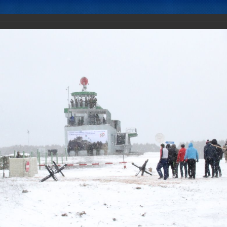
Новости
Документы
Аналитика
Приоритеты пред
ктических действий Коллективных миротворческих сил ОДКБ в ход
тство-2018».