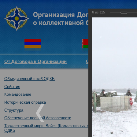
6
из
115
От Договора к Организации
Структура ОДКБ
Объединенный штаб ОДКБ
Тренировка пра
«Нерушимое бра
События
30.10.2018
Командование
Историческая справка
Структура
Обеспечение военной безопасности
Торжественный марш Войск (Коллективных сил)
ОДКБ