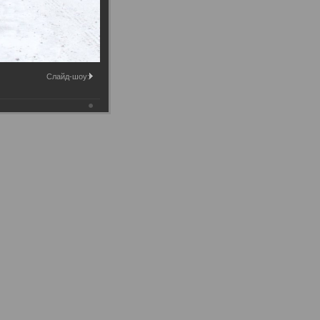
Слайд-шоу: