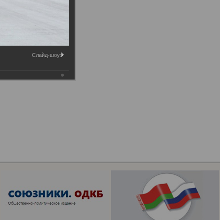
Слайд-шоу: