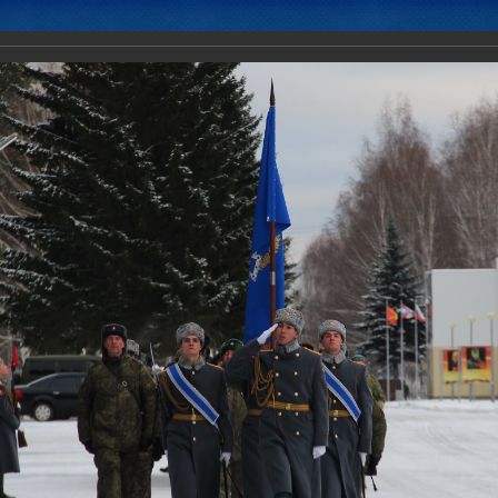
Новости
Документы
Аналитика
Приоритеты пред
 церемония открытия командно-штабных учений с миротворческим
государств-членов ОДКБ «Нерушимое Братство-2018».