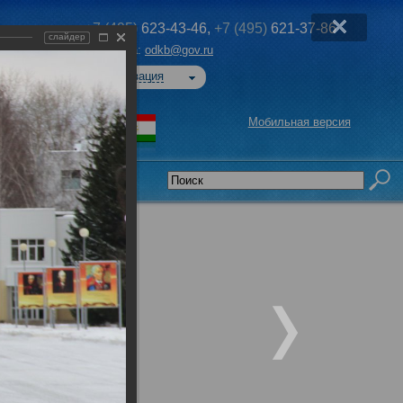
+7 (495)
623-43-46,
+7 (495)
621-37-86
слайдер
Эл. почта:
odkb@gov.ru
Авторизация
Мобильная версия
седательства
и