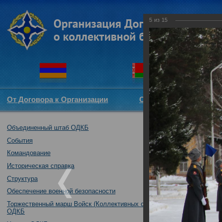
5
из
15
От Договора к Организации
Структура ОДКБ
Объединенный штаб ОДКБ
Торжественная
контингентами 
События
30.10.2018
Командование
Историческая справка
Структура
Обеспечение военной безопасности
Торжественный марш Войск (Коллективных сил)
ОДКБ