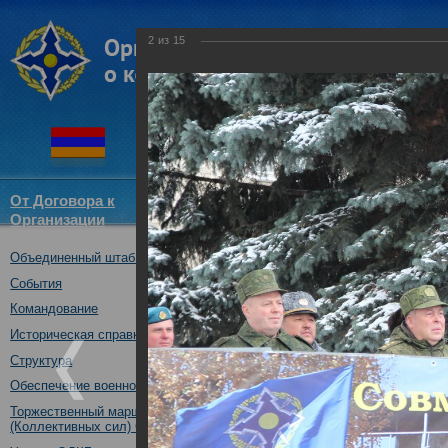
2
из
15
От Договора к
Структура
Новости
Докум
Организации
ОДКБ
Объединенный штаб ОДКБ
Торжественная церемон
учений с миротворчески
События
членов ОДКБ «Нерушимо
Командование
30.10.2018
Историческая справка
Структура
Обеспечение военной безопасности
Торжественный марш Войск
(Коллективных сил) ОДКБ