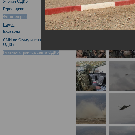
Учения ОДКБ
Геральдика
Фотогалерея
Видео
Контакты
СМИ об Объединенном штабе
ОДКБ
Главная страница сайта ОДКБ