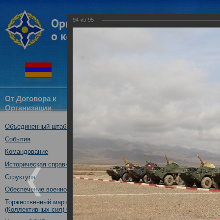
94
из
95
От Договора к
Структура
Новости
Докум
Организации
ОДКБ
Объединенный штаб ОДКБ
Воинские контингенты КСОР 
«Взаимодействие-2018» практ
События
13.10.2018
Командование
Историческая справка
Структура
Обеспечение военной безопасности
Торжественный марш Войск
(Коллективных сил) ОДКБ