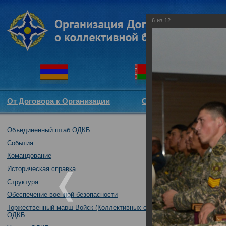
6
из
12
От Договора к Организации
Структура ОДКБ
Объединенный штаб ОДКБ
Начальник Объ
прибывшими на
События
03.10.2018
Командование
Историческая справка
Структура
Обеспечение военной безопасности
Торжественный марш Войск (Коллективных сил)
ОДКБ