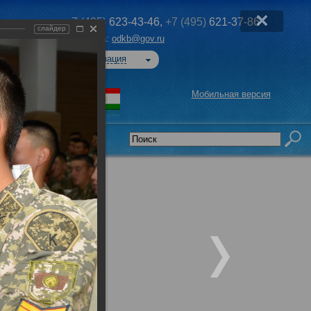
+7 (495)
623-43-46,
+7 (495)
621-37-86
слайдер
Эл. почта:
odkb@gov.ru
Авторизация
Мобильная версия
седательства
ми,