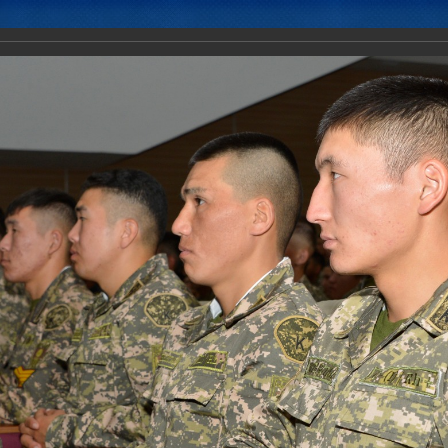
Новости
Документы
Аналитика
Приоритеты пред
единенного штаба ОДКБ провел рабочую встречу с военнослужащи
 обучение в ВУЗы Министерства обороны Республики Казахстан