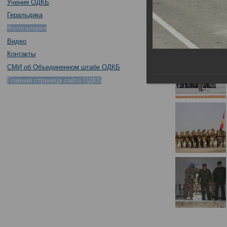
Учения ОДКБ
Геральдика
Фотогалерея
Видео
Контакты
СМИ об Объединенном штабе ОДКБ
Главная страница сайта ОДКБ