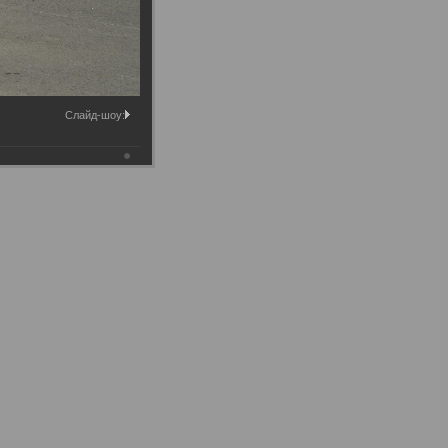
Слайд-шоу: