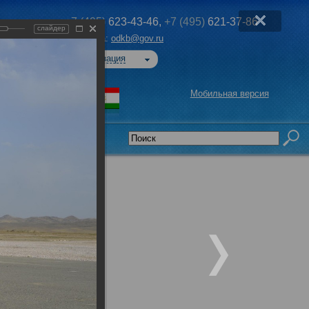
+7 (495)
623-43-46,
+7 (495)
621-37-86
слайдер
Эл. почта:
odkb@gov.ru
Авторизация
Мобильная версия
седательства
ывательных