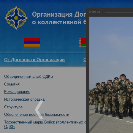
8
из
24
От Договора к Организации
Структура ОДКБ
Объединенный штаб ОДКБ
В Казахстане н
служб и подраз
События
01.10.2018
Командование
Историческая справка
Структура
Обеспечение военной безопасности
Торжественный марш Войск (Коллективных сил)
ОДКБ