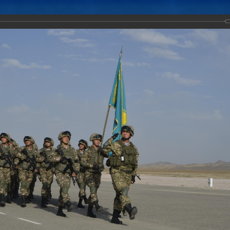
Новости
Документы
Аналитика
Приоритеты пред
ачалось тактико-специальное учение с силами и средствами развед
делений государств - членов ОДКБ «Поиск-2018»