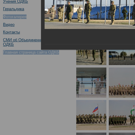
Учения ОДКБ
Геральдика
Фотогалерея
Видео
Контакты
СМИ об Объединенном штабе
ОДКБ
Главная страница сайта ОДКБ