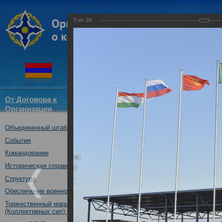
3
из
24
От Договора к
Структура
Новости
Докум
Организации
ОДКБ
Объединенный штаб ОДКБ
В Казахстане началось 
силами и средствами р
События
подразделений государс
Командование
01.10.2018
Историческая справка
Структура
Обеспечение военной безопасности
Торжественный марш Войск
(Коллективных сил) ОДКБ