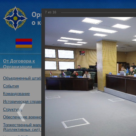
7
из
16
От Договора к
Структура
Новости
Докум
Организации
ОДКБ
Объединенный штаб ОДКБ
Стратегическая команд
формированию и разве
События
коллективной безопасн
Командование
регионе
Историческая справка
06.09.2018
Структура
Обеспечение военной безопасности
Торжественный марш Войск
(Коллективных сил) ОДКБ