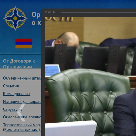
2
из
16
От Договора к
Структура
Новости
Докум
Организации
ОДКБ
Объединенный штаб ОДКБ
Стратегическая команд
формированию и разве
События
коллективной безопасн
Командование
регионе
Историческая справка
06.09.2018
Структура
Обеспечение военной безопасности
Торжественный марш Войск
(Коллективных сил) ОДКБ