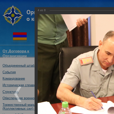
4
из
8
От Договора к
Структура
Новости
Докум
Организации
ОДКБ
Объединенный штаб ОДКБ
В Душанбе проведены штабны
совместного тактического уч
События
10.08.2018
Командование
Историческая справка
Структура
Обеспечение военной безопасности
Торжественный марш Войск
(Коллективных сил) ОДКБ