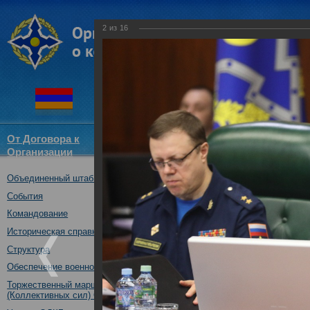
2
из
16
От Договора к
Структура
Новости
Докум
Организации
ОДКБ
Объединенный штаб ОДКБ
Первые штабные перего
проведению совместны
События
органов управления и 
Командование
системы коллективной 
Историческая справка
20.02.2018
Структура
Обеспечение военной безопасности
Торжественный марш Войск
(Коллективных сил) ОДКБ