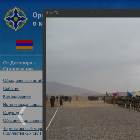
9
из
72
От Договора к
Структура
Новости
Докум
Организации
ОДКБ
Объединенный штаб ОДКБ
Совместное учение Коллекти
14.11.2017
События
Командование
Историческая справка
Структура
Обеспечение военной безопасности
Торжественный марш Войск
(Коллективных сил) ОДКБ