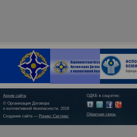
Архив сайта
ОДКБ в соцсетях:
© Организация Договора
о коллективной безопасности, 2018
Обратная связь
Создание сайта —
Роникс Системс