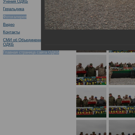
Учения ОДКБ
Геральдика
Фотогалерея
Видео
Контакты
СМИ об Объединенном штабе
ОДКБ
Главная страница сайта ОДКБ