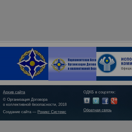
Архив сайта
ОДКБ в соцсетях:
© Организация Договора
о коллективной безопасности, 2018
Обратная связь
Создание сайта —
Роникс Системс