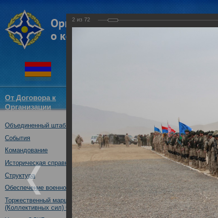
2
из
72
От Договора к
Структура
Новости
Докум
Организации
ОДКБ
Объединенный штаб ОДКБ
Совместное учение Коллекти
14.11.2017
События
Командование
Историческая справка
Структура
Обеспечение военной безопасности
Торжественный марш Войск
(Коллективных сил) ОДКБ