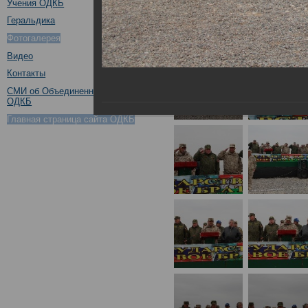
Учения ОДКБ
Геральдика
Фотогалерея
Видео
Контакты
СМИ об Объединенном штабе
ОДКБ
Главная страница сайта ОДКБ