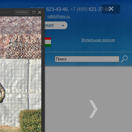
+7 (495)
623-43-46,
+7 (495)
621-37-86
слайдер
Эл. почта:
odkb@gov.ru
Авторизация
Мобильная версия
седательства