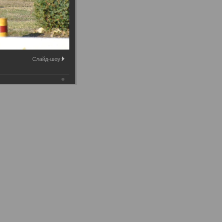
Слайд-шоу: