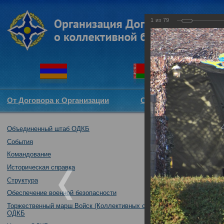
1
из
79
От Договора к Организации
Структура ОДКБ
Объединенный штаб ОДКБ
Открытие совме
16.10.2017
События
Командование
Историческая справка
Структура
Обеспечение военной безопасности
Торжественный марш Войск (Коллективных сил)
ОДКБ