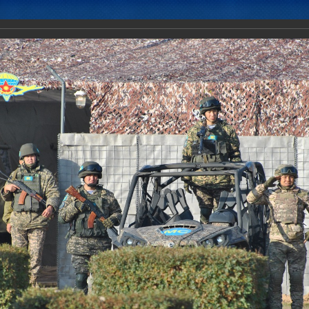
Новости
Документы
Аналитика
Приоритеты пред
стного учения «Нерушимое братство-2017»