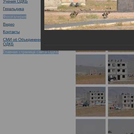
Учения ОДКБ
Геральдика
Фотогалерея
Видео
Контакты
СМИ об Объединенном штабе
ОДКБ
Главная страница сайта ОДКБ