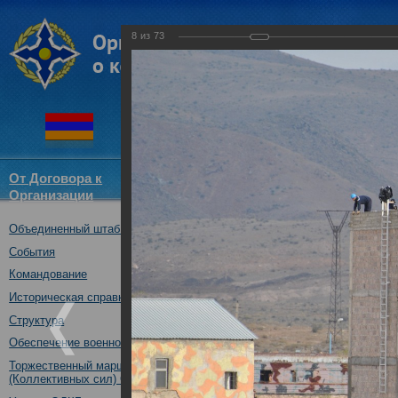
8
из
73
От Договора к
Структура
Новости
Докум
Организации
ОДКБ
Объединенный штаб ОДКБ
Совместное учение «Взаимоде
10.10.2017
События
Командование
Историческая справка
Структура
Обеспечение военной безопасности
Торжественный марш Войск
(Коллективных сил) ОДКБ