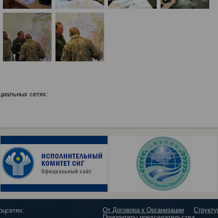
циальных сетях:
От Договора к Организации
Структ
оцсетях:
Приоритеты председательства