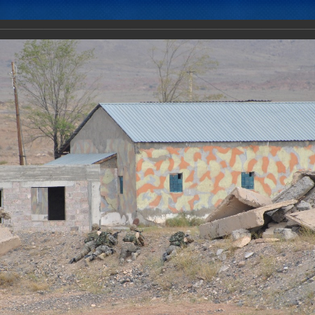
Новости
Документы
Аналитика
Приоритеты пред
ние «Взаимодействие-2017»