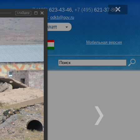
+7 (495)
623-43-46,
+7 (495)
621-37-86
слайдер
Эл. почта:
odkb@gov.ru
Авторизация
Мобильная версия
седательства