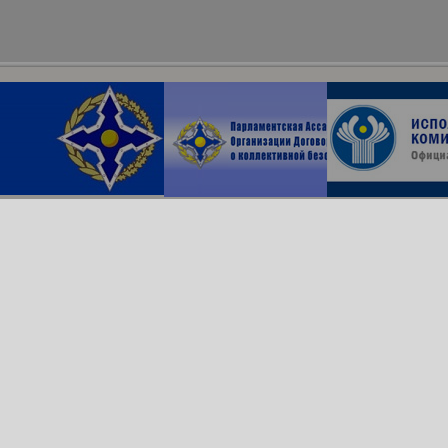
Архив сайта
ОДКБ в соцсетях:
© Организация Договора
о коллективной безопасности, 2018
Обратная связь
Создание сайта —
Роникс Системс