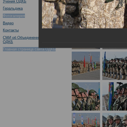
Учения ОДКБ
Геральдика
Фотогалерея
Видео
Контакты
СМИ об Объединенном штабе
ОДКБ
Главная страница сайта ОДКБ