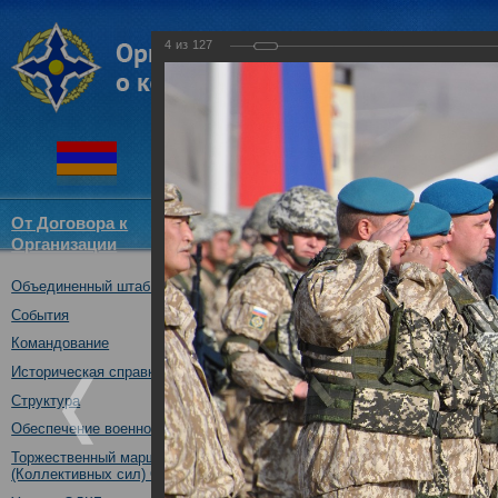
4
из
127
От Договора к
Структура
Новости
Докум
Организации
ОДКБ
Объединенный штаб ОДКБ
Открытие совместного учения
09.10.2017
События
Командование
Историческая справка
Структура
Обеспечение военной безопасности
Торжественный марш Войск
(Коллективных сил) ОДКБ