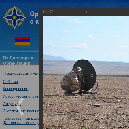
8
из
74
От Договора к
Структура
Новости
Докум
Организации
ОДКБ
Объединенный штаб ОДКБ
Тактико-специальное учение 
05.10.2017
События
Командование
Историческая справка
Структура
Обеспечение военной безопасности
Торжественный марш Войск
(Коллективных сил) ОДКБ