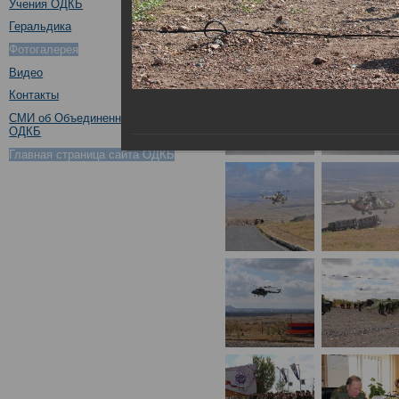
Учения ОДКБ
Геральдика
Фотогалерея
Видео
Контакты
СМИ об Объединенном штабе
ОДКБ
Главная страница сайта ОДКБ