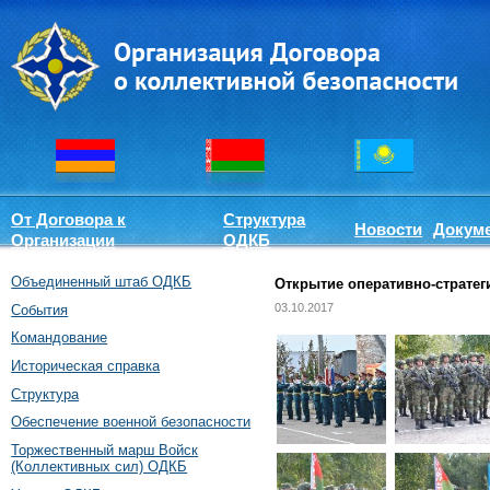
От Договора к
Структура
Новости
Докум
Организации
ОДКБ
Объединенный штаб ОДКБ
Открытие оперативно-стратег
03.10.2017
События
Командование
Историческая справка
Структура
Обеспечение военной безопасности
Торжественный марш Войск
(Коллективных сил) ОДКБ