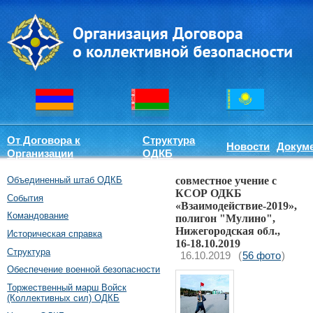
От Договора к
Структура
Новости
Докум
Организации
ОДКБ
Объединенный штаб ОДКБ
совместное учение с
КСОР ОДКБ
События
«Взаимодействие-2019»,
Командование
полигон "Мулино",
Нижегородская обл.,
Историческая справка
16-18.10.2019
Структура
16.10.2019
(
56 фото
)
Обеспечение военной безопасности
Торжественный марш Войск
(Коллективных сил) ОДКБ