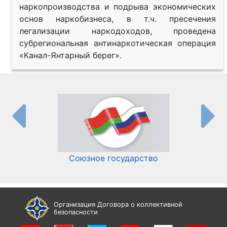
наркопроизводства и подрыва экономических
основ наркобизнеса, в т.ч. пресечения
легализации наркодоходов, проведена
субрегиональная антинаркотическая операция
«Канал-Янтарный берег».
Союзное государство
И
Организация Договора о коллективной
безопасности