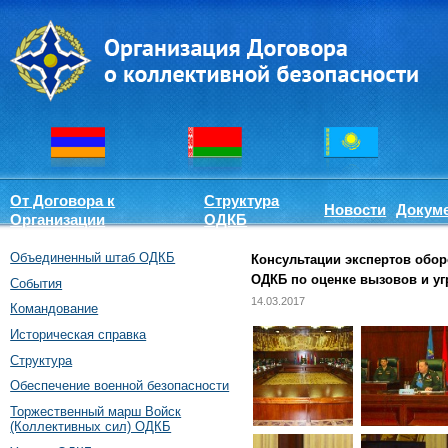
От Договора к
Структура
Новости
Докум
Организации
ОДКБ
Объединенный штаб ОДКБ
Консультации экспертов обор
ОДКБ по оценке вызовов и уг
События
14.03.2017
Командование
Историческая справка
Структура
Обеспечение военной безопасности
Торжественный марш Войск
(Коллективных сил) ОДКБ