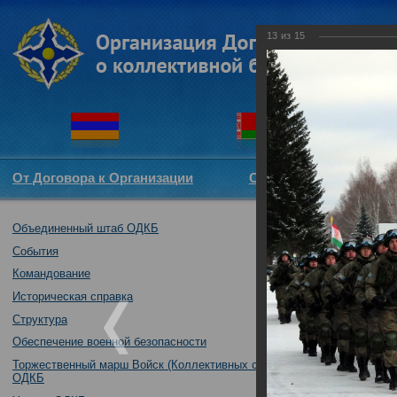
13
из
15
От Договора к Организации
Структура ОДКБ
Объединенный штаб ОДКБ
Торжественная
контингентами 
События
30.10.2018
Командование
Историческая справка
Структура
Обеспечение военной безопасности
Торжественный марш Войск (Коллективных сил)
ОДКБ