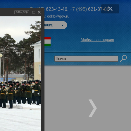
+7 (495)
623-43-46,
+7 (495)
621-37-86
слайдер
Эл. почта:
odkb@gov.ru
Авторизация
Мобильная версия
седательства
и