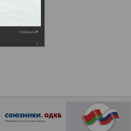
Слайд-шоу: