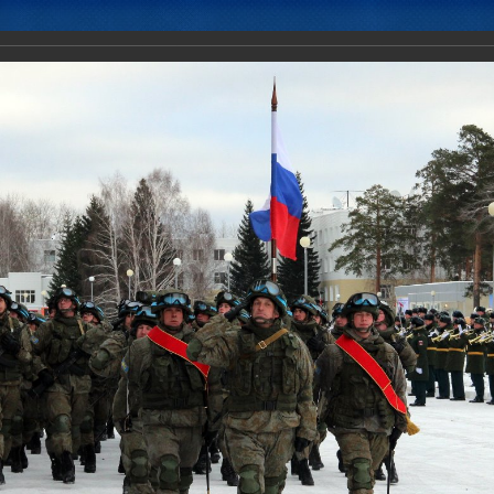
Новости
Документы
Аналитика
Приоритеты пред
 церемония открытия командно-штабных учений с миротворческим
государств-членов ОДКБ «Нерушимое Братство-2018».