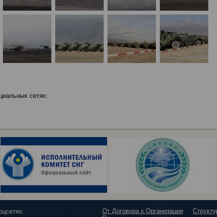
циальных сетях:
От Договора к Организации
Структ
оцсетях: