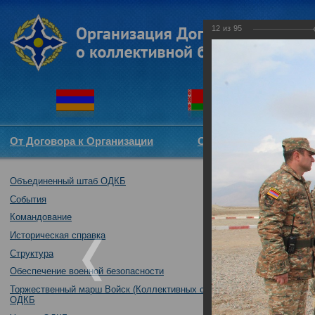
12
из
95
От Договора к Организации
Структура ОДКБ
Объединенный штаб ОДКБ
Воинские конти
практические д
События
13.10.2018
Командование
Историческая справка
Структура
Обеспечение военной безопасности
Торжественный марш Войск (Коллективных сил)
ОДКБ