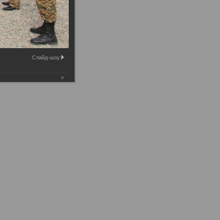
Слайд-шоу: