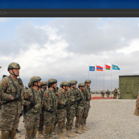
Новости
Документы
Аналитика
Приоритеты пред
нгенты КСОР ОДКБ отрабатывают в рамках учения «Взаимодействие
ействия с боевой стрельбой.