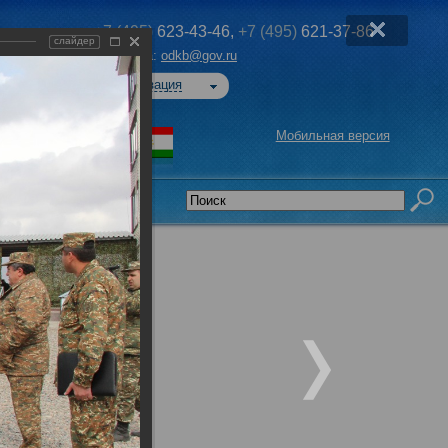
+7 (495)
623-43-46,
+7 (495)
621-37-86
слайдер
Эл. почта:
odkb@gov.ru
Авторизация
Мобильная версия
седательства
-2018»