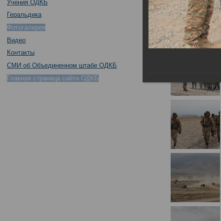
Учения ОДКБ
Геральдика
Фотогалерея
Видео
Контакты
СМИ об Объединенном штабе ОДКБ
Главная страница сайта ОДКБ