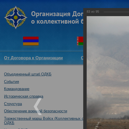
83
из
95
От Договора к Организации
Структура ОДКБ
Объединенный штаб ОДКБ
Воинские конти
практические д
События
13.10.2018
Командование
Историческая справка
Структура
Обеспечение военной безопасности
Торжественный марш Войск (Коллективных сил)
ОДКБ