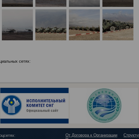
циальных сетях:
От Договора к Организации
Структ
оцсетях: