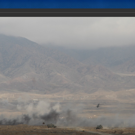
Новости
Документы
Аналитика
Приоритеты пред
нгенты КСОР ОДКБ отрабатывают в рамках учения «Взаимодействие
ействия с боевой стрельбой.