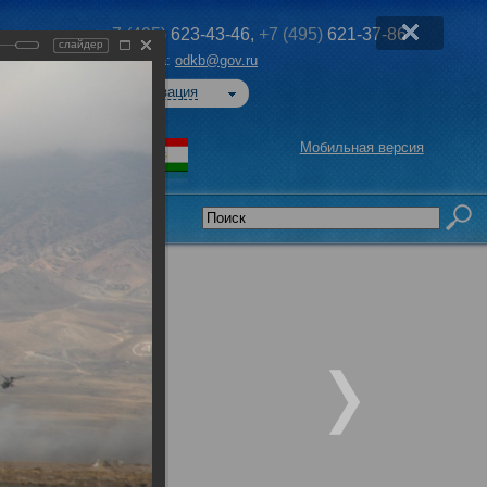
+7 (495)
623-43-46,
+7 (495)
621-37-86
слайдер
Эл. почта:
odkb@gov.ru
Авторизация
Мобильная версия
седательства
-2018»