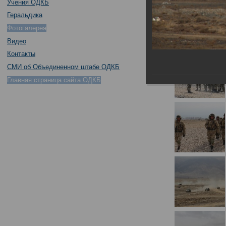
Учения ОДКБ
Геральдика
Фотогалерея
Видео
Контакты
СМИ об Объединенном штабе ОДКБ
Главная страница сайта ОДКБ