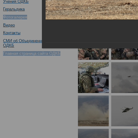
Учения ОДКБ
Геральдика
Фотогалерея
Видео
Контакты
СМИ об Объединенном штабе
ОДКБ
Главная страница сайта ОДКБ