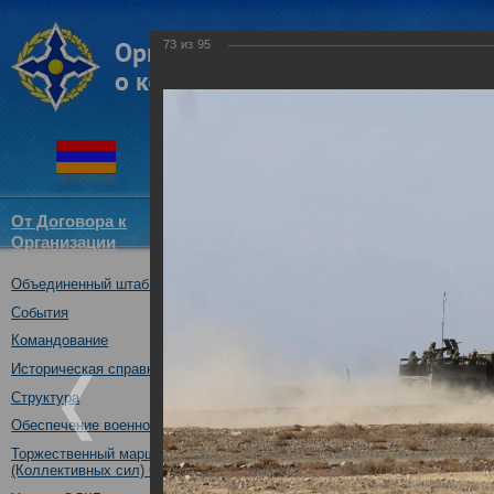
73
из
95
От Договора к
Структура
Новости
Докум
Организации
ОДКБ
Объединенный штаб ОДКБ
Воинские контингенты КСОР 
«Взаимодействие-2018» практ
События
13.10.2018
Командование
Историческая справка
Структура
Обеспечение военной безопасности
Торжественный марш Войск
(Коллективных сил) ОДКБ