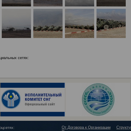
циальных сетях:
От Договора к Организации
Структ
оцсетях: