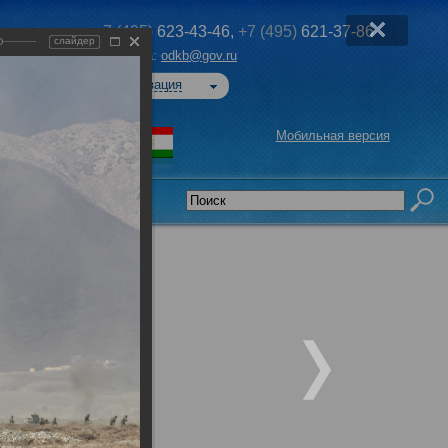
+7 (495)
623-43-46,
+7 (495)
621-37-86
слайдер
Эл. почта:
odkb@gov.ru
Авторизация
Мобильная версия
седательства
-2018»