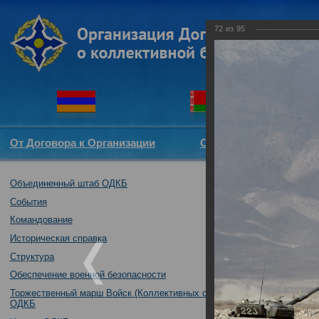
72
из
95
От Договора к Организации
Структура ОДКБ
Объединенный штаб ОДКБ
Воинские конти
практические д
События
13.10.2018
Командование
Историческая справка
Структура
Обеспечение военной безопасности
Торжественный марш Войск (Коллективных сил)
ОДКБ