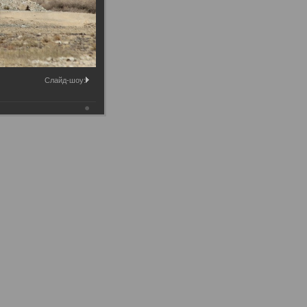
Слайд-шоу: