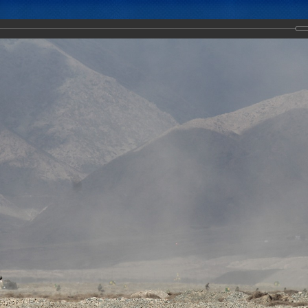
Новости
Документы
Аналитика
Приоритеты пред
нгенты КСОР ОДКБ отрабатывают в рамках учения «Взаимодействие
ействия с боевой стрельбой.