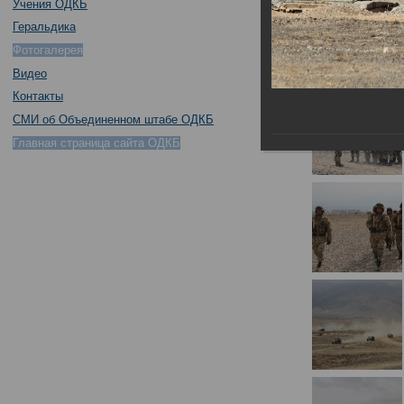
Учения ОДКБ
Геральдика
Фотогалерея
Видео
Контакты
СМИ об Объединенном штабе ОДКБ
Главная страница сайта ОДКБ