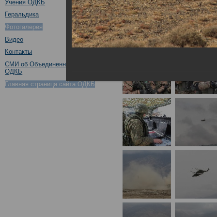
Учения ОДКБ
Геральдика
Фотогалерея
Видео
Контакты
СМИ об Объединенном штабе
ОДКБ
Главная страница сайта ОДКБ