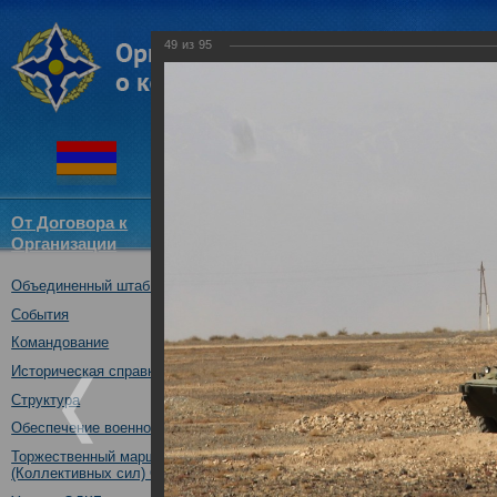
49
из
95
От Договора к
Структура
Новости
Докум
Организации
ОДКБ
Объединенный штаб ОДКБ
Воинские контингенты КСОР 
«Взаимодействие-2018» практ
События
13.10.2018
Командование
Историческая справка
Структура
Обеспечение военной безопасности
Торжественный марш Войск
(Коллективных сил) ОДКБ