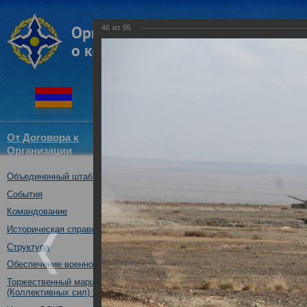
46
из
95
От Договора к
Структура
Новости
Докум
Организации
ОДКБ
Объединенный штаб ОДКБ
Воинские контингенты КСОР 
«Взаимодействие-2018» практ
События
13.10.2018
Командование
Историческая справка
Структура
Обеспечение военной безопасности
Торжественный марш Войск
(Коллективных сил) ОДКБ