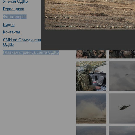
Учения ОДКБ
Геральдика
Фотогалерея
Видео
Контакты
СМИ об Объединенном штабе
ОДКБ
Главная страница сайта ОДКБ